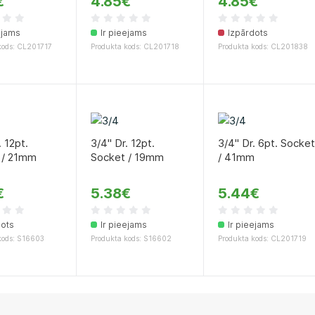
€
4.85€
4.85€
ejams
Ir pieejams
Izpārdots
kods: CL201717
Produkta kods: CL201718
Produkta kods: CL201838
. 12pt.
3/4" Dr. 12pt.
3/4" Dr. 6pt. Socke
 / 21mm
Socket / 19mm
/ 41mm
€
5.38€
5.44€
dots
Ir pieejams
Ir pieejams
kods: S16603
Produkta kods: S16602
Produkta kods: CL201719