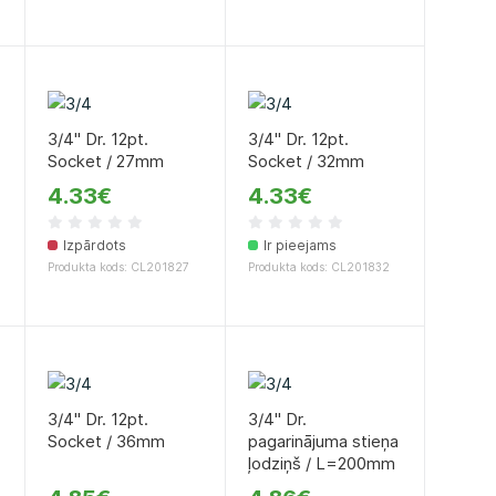
3/4" Dr. 12pt.
3/4" Dr. 12pt.
Socket / 27mm
Socket / 32mm
4.33€
4.33€
Izpārdots
Ir pieejams
Produkta kods: CL201827
Produkta kods: CL201832
3/4" Dr. 12pt.
3/4" Dr.
Socket / 36mm
pagarinājuma stieņa
ļodziņš / L=200mm