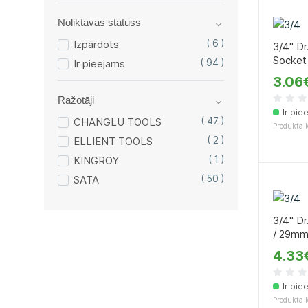
Noliktavas statuss
Izpārdots
( 6 )
3/4" Dr
Socket
Ir pieejams
( 94 )
3.06
Ražotāji
Ir pie
CHANGLU TOOLS
( 47 )
Produkta 
ELLIENT TOOLS
( 2 )
KINGROY
( 1 )
SATA
( 50 )
3/4" Dr
/ 29m
4.33
Ir pie
Produkta 