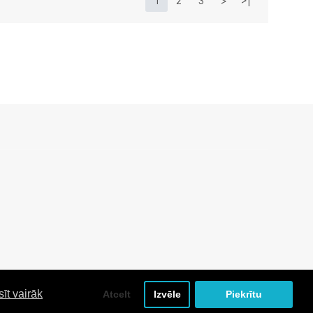
1
2
3
>
>|
sīt vairāk
Atcelt
Izvēle
Piekrītu
Izstrāde un uzturēšana: