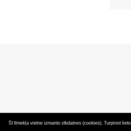
Šī tīmekļa vietne izmanto sīkdatnes (cookies). Turpinot liet
Ronda.lv © 2026