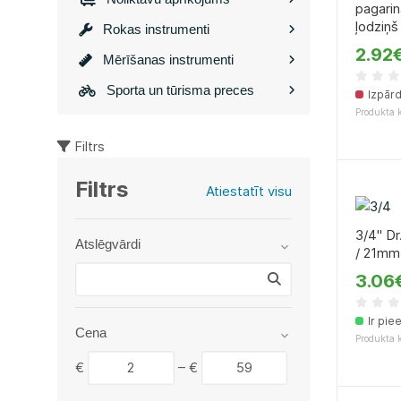
pagarin
ļodziņ
Rokas instrumenti
2.92
Mērīšanas instrumenti
Sporta un tūrisma preces
Izpār
Produkta 
Filtrs
Filtrs
Atiestatīt visu
3/4" Dr
Atslēgvārdi
/ 21mm
3.06
Ir pie
Cena
Produkta 
€
–
€