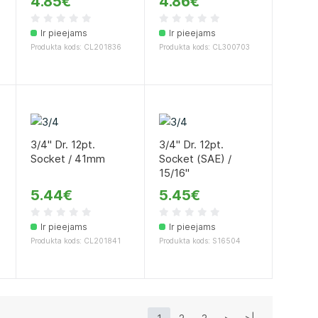
4.85€
4.86€
Ir pieejams
Ir pieejams
Produkta kods: CL201836
Produkta kods: CL300703
t
3/4" Dr. 12pt.
3/4" Dr. 12pt.
Socket / 41mm
Socket (SAE) /
15/16"
5.44€
5.45€
Ir pieejams
Ir pieejams
Produkta kods: CL201841
Produkta kods: S16504