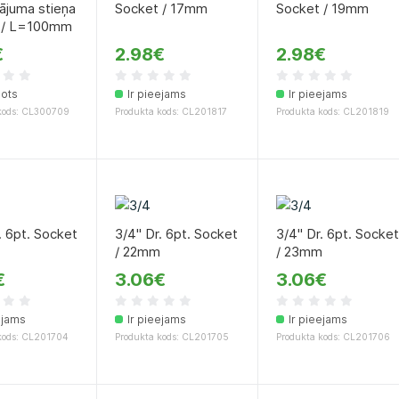
ājuma stieņa
Socket / 17mm
Socket / 19mm
š / L=100mm
€
2.98€
2.98€
dots
Ir pieejams
Ir pieejams
kods: CL300709
Produkta kods: CL201817
Produkta kods: CL201819
. 6pt. Socket
3/4" Dr. 6pt. Socket
3/4" Dr. 6pt. Socke
/ 22mm
/ 23mm
€
3.06€
3.06€
ejams
Ir pieejams
Ir pieejams
kods: CL201704
Produkta kods: CL201705
Produkta kods: CL201706