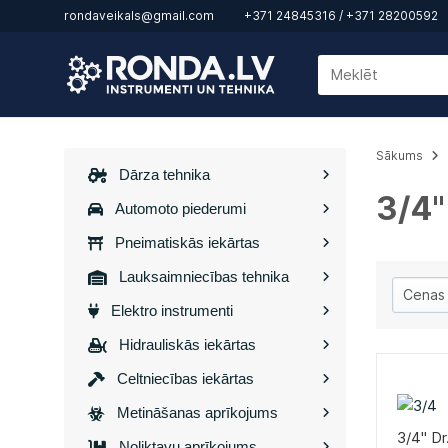
rondaveikals@gmail.com
+371 24845316
/
+371 28200592
Sākums
Dārza tehnika
3/4"
Automoto piederumi
Pneimatiskās iekārtas
Lauksaimniecības tehnika
Elektro instrumenti
Hidrauliskās iekārtas
Celtniecības iekārtas
Metināšanas aprīkojums
3/4" Dr
Noliktavu aprīkojums