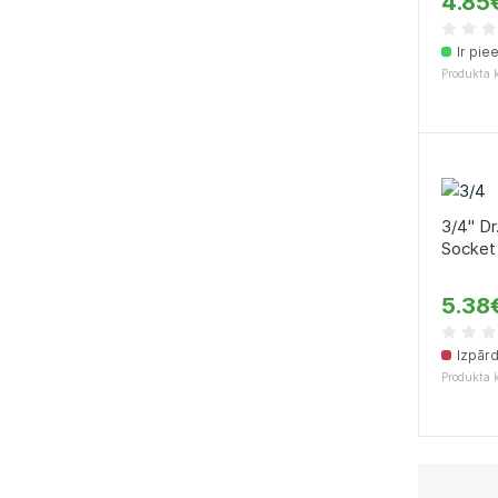
4.85
Ir pie
Produkta 
3/4" Dr
Socket
5.38
Izpār
Produkta 