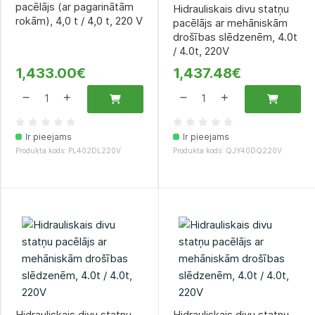
pacēlājs (ar pagarinātām
Hidrauliskais divu statņu
rokām), 4,0 t / 4,0 t, 220 V
pacēlājs ar mehāniskām
drošības slēdzenēm, 4.0t
/ 4.0t, 220V
1,433.00€
1,437.48€
Ir pieejams
Ir pieejams
Produkta kods: PL402DL220V
Produkta kods: QJY40DQ220V
Hidrauliskais divu statņu
Hidrauliskais divu statņu