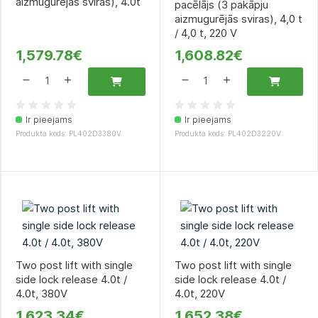
aizmugurējās sviras), 4.0t
pacēlājs (3 pakāpju
aizmugurējās sviras), 4,0 t
/ 4,0 t, 220 V
1,579.78€
1,608.82€
Ir pieejams
Ir pieejams
Produkta kods: PL402D3380V
Produkta kods: PL402D3220V
Two post lift with single
Two post lift with single
side lock release 4.0t /
side lock release 4.0t /
4.0t, 380V
4.0t, 220V
1,623.34€
1,652.38€