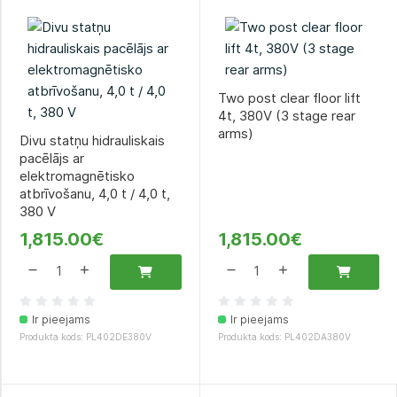
Two post clear floor lift
4t, 380V (3 stage rear
arms)
Divu statņu hidrauliskais
pacēlājs ar
elektromagnētisko
atbrīvošanu, 4,0 t / 4,0 t,
380 V
1,815.00€
1,815.00€
Ir pieejams
Ir pieejams
Produkta kods: PL402DE380V
Produkta kods: PL402DA380V