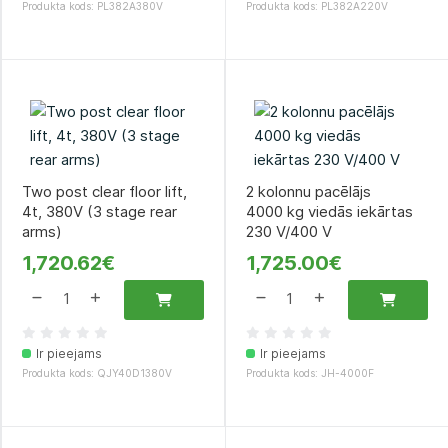
Produkta kods: PL382A380V
Produkta kods: PL382A220V
Two post clear floor lift,
2 kolonnu pacēlājs
4t, 380V (3 stage rear
4000 kg viedās iekārtas
arms)
230 V/400 V
1,720.62€
1,725.00€
Ir pieejams
Ir pieejams
Produkta kods: QJY40D1380V
Produkta kods: JH-4000F