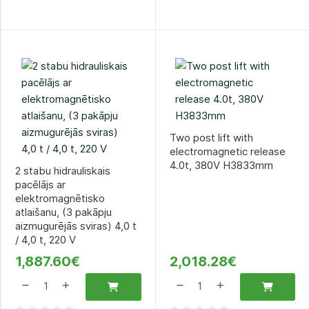
Two post lift with
electromagnetic release
4.0t, 380V H3833mm
2 stabu hidrauliskais
pacēlājs ar
elektromagnētisko
atlaišanu, (3 pakāpju
aizmugurējās sviras) 4,0 t
/ 4,0 t, 220 V
1,887.60€
2,018.28€