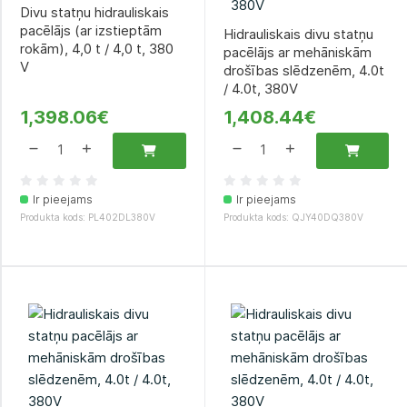
Divu statņu hidrauliskais
pacēlājs (ar izstieptām
Hidrauliskais divu statņu
rokām), 4,0 t / 4,0 t, 380
pacēlājs ar mehāniskām
V
drošības slēdzenēm, 4.0t
/ 4.0t, 380V
1,398.06€
1,408.44€
Ir pieejams
Ir pieejams
Produkta kods: PL402DL380V
Produkta kods: QJY40DQ380V