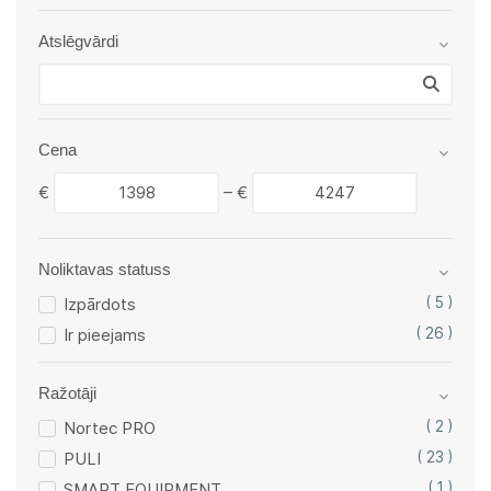
Atslēgvārdi
Cena
€
–
€
Noliktavas statuss
Izpārdots
( 5 )
Ir pieejams
( 26 )
Ražotāji
Nortec PRO
( 2 )
PULI
( 23 )
SMART EQUIPMENT
( 1 )