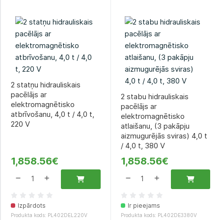
2 statņu hidrauliskais
pacēlājs ar
2 stabu hidrauliskais
elektromagnētisko
pacēlājs ar
atbrīvošanu, 4,0 t / 4,0 t,
elektromagnētisko
220 V
atlaišanu, (3 pakāpju
aizmugurējās sviras) 4,0 t
/ 4,0 t, 380 V
1,858.56€
1,858.56€
Izpārdots
Ir pieejams
Produkta kods: PL402DEL220V
Produkta kods: PL402DE3380V