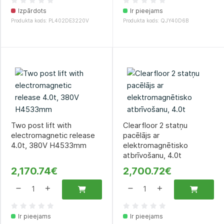
Izpārdots
Ir pieejams
Produkta kods: PL402DE3220V
Produkta kods: QJY40D6B
Two post lift with
Clearfloor 2 statņu
electromagnetic release
pacēlājs ar
4.0t, 380V H4533mm
elektromagnētisko
atbrīvošanu, 4.0t
2,170.74€
2,700.72€
Ir pieejams
Ir pieejams