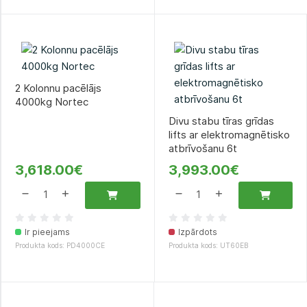
2 Kolonnu pacēlājs
4000kg Nortec
Divu stabu tīras grīdas
lifts ar elektromagnētisko
atbrīvošanu 6t
3,618.00€
3,993.00€
Ir pieejams
Izpārdots
Produkta kods: PD4000CE
Produkta kods: UT60EB