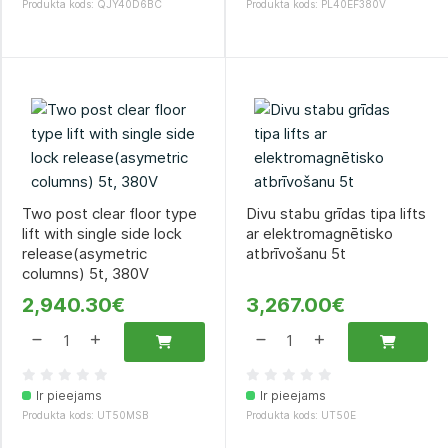
Produkta kods: QJY40D6BC
Produkta kods: PL40EF380V
Two post clear floor type
Divu stabu grīdas tipa lifts
lift with single side lock
ar elektromagnētisko
release(asymetric
atbrīvošanu 5t
columns) 5t, 380V
2,940.30€
3,267.00€
Ir pieejams
Ir pieejams
Produkta kods: UT50MSB
Produkta kods: UT50E