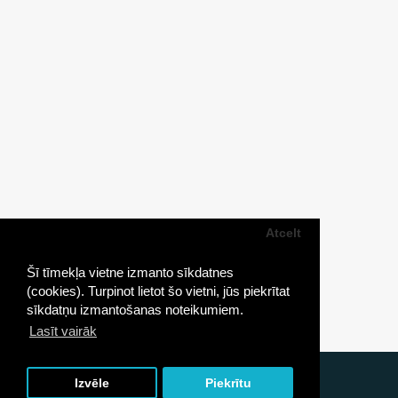
Atcelt
Šī tīmekļa vietne izmanto sīkdatnes
(cookies). Turpinot lietot šo vietni, jūs piekrītat
sīkdatņu izmantošanas noteikumiem.
Lasīt vairāk
Ronda.lv © 2026
Izvēle
Piekrītu
Izstrāde un uzturēšana: