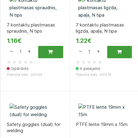
7 kontaktu plastmasas
7 kontaktu plastmasas
spraudnis, N tips
ligzda, apaļa, N tipa
1.16€
1.22€
Izpārdots
Ir pieejams
Produkta kods: JH014A
Produkta kods: JH001A
Safety goggles (dual) for
PTFE lente 19mm x 15m
welding