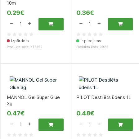
10m
0.29€
0.36€
Izpārdots
Ir pieejams
Produkta kods: YT8152
Produkta kods: 9922
MANNOL Gel Super Glue
PILOT Destilēts ūdens 1L
3g
0.47€
0.48€