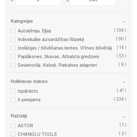
Kategorijas
Autoķīmija. Eļļas
( 109 )
Individuālie aizsardzības līdzekļi
( 90 )
Izolācijas / blīvēšanas lentes. Vītnes blīvētāji
( 14 )
Paplāksnes. Skavas. Atbalsta gredzeni
( 53 )
Savienotāji. Kabeļi. Piekabes adapteri
( 9 )
Noliktavas statuss
Izpārdots
( 41 )
Ir pieejams
( 234 )
Ražotāji
ASTOR
( 1 )
CHANGLU TOOLS
( 3 )