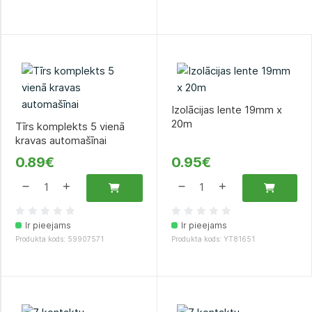
Izolācijas lente 19mm x
20m
Tīrs komplekts 5 vienā
kravas automašīnai
0.89€
0.95€
Ir pieejams
Ir pieejams
Produkta kods: 59907571
Produkta kods: YT81651