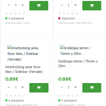
Ir pieejams
Izpārdots
Produkta kods: 73572
Produkta kods: KRKFM07SM
Izolācijas lente / 15mm x
20m
Interlocking area floor
tiles / Sidebar (female)
0.88€
0.88€
Ir pieejams
Ir pieejams
Produkta kods: KRKFM07SF
Produkta kods: YT8159