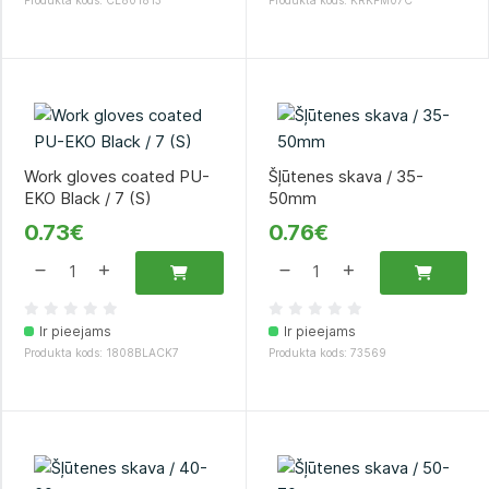
Produkta kods: CL801813
Produkta kods: KRKFM07C
Work gloves coated PU-
Šļūtenes skava / 35-
EKO Black / 7 (S)
50mm
0.73€
0.76€
Ir pieejams
Ir pieejams
Produkta kods: 1808BLACK7
Produkta kods: 73569