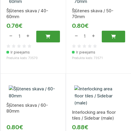
Šļūtenes skava / 40-
Šļūtenes skava / 50-
60mm
70mm
0.76€
0.80€
Ir pieejams
Ir pieejams
Produkta kods: 73570
Produkta kods: 73571
Šļūtenes skava / 60-
80mm
Interlocking area floor
tiles / Sidebar (male)
0.80€
0.88€