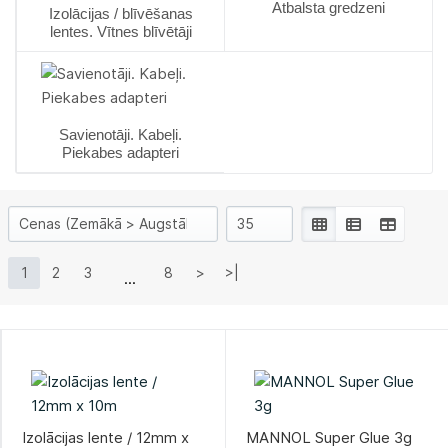
Atbalsta gredzeni
Izolācijas / blīvēšanas
lentes. Vītnes blīvētāji
Savienotāji. Kabeļi.
Piekabes adapteri
1
2
3
8
>
>|
Izolācijas lente / 12mm x
MANNOL Super Glue 3g