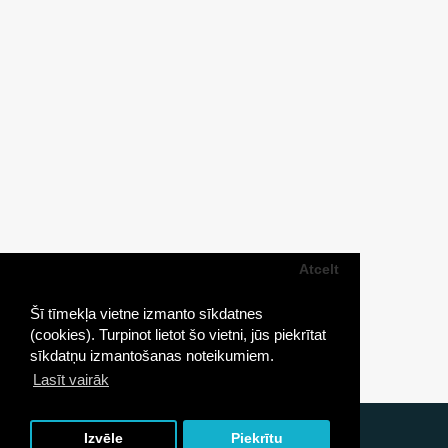
Atcelt
Šī tīmekļa vietne izmanto sīkdatnes
(cookies). Turpinot lietot šo vietni, jūs piekrītat
sīkdatņu izmantošanas noteikumiem.
Lasīt vairāk
Ronda.lv © 2026
Izvēle
Piekrītu