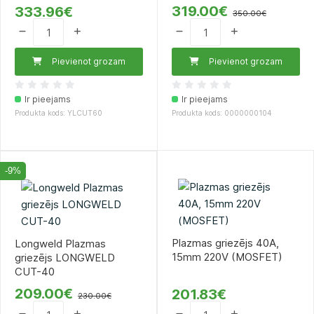
319.00€
333.96€
350.00€
Pievienot grozam
Pievienot grozam
Ir pieejams
Ir pieejams
Produkta kods: YLCUT60
Produkta kods: 0000000104
-9%
Plazmas griezējs 40A,
Longweld Plazmas
15mm 220V (MOSFET)
griezējs LONGWELD
CUT-40
209.00€
201.83€
230.00€