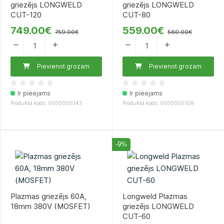
griezējs LONGWELD
griezējs LONGWELD
CUT-120
CUT-80
749.00€
559.00€
759.00€
560.00€
Pievienot grozam
Pievienot grozam
Ir pieejams
Ir pieejams
Produkta kods: 0000000343
Produkta kods: 0000000106
-9%
Plazmas griezējs 60A,
Longweld Plazmas
18mm 380V (MOSFET)
griezējs LONGWELD
CUT-60