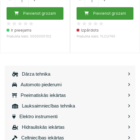
Pievienot grozam
Pievienot grozam
Ir pieejams
Izpārdots
Produkta kods: 0000000102
Produkta kods: YLCUT40
Dārza tehnika
Automoto piederumi
Pneimatiskās iekārtas
Lauksaimniecības tehnika
Elektro instrumenti
Hidrauliskās iekārtas
Celtniecības iekārtas