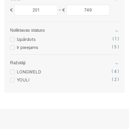
€
–
€
Noliktavas statuss
Izpārdots
( 1 )
Ir pieejams
( 5 )
Ražotāji
LONGWELD
( 4 )
YOULI
( 2 )