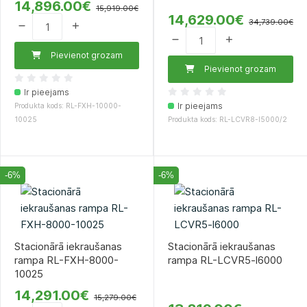
14,896.00€
15,919.00€
14,629.00€
34,739.00€
Pievienot grozam
Pievienot grozam
Ir pieejams
Ir pieejams
Produkta kods: RL-FXH-10000-
10025
Produkta kods: RL-LCVR8-l5000/2
-6%
-6%
Stacionārā iekraušanas
Stacionārā iekraušanas
rampa RL-FXH-8000-
rampa RL-LCVR5-l6000
10025
14,291.00€
15,279.00€