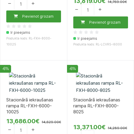
13,819.00€
14,769.00€
Pievienot grozam
Pievienot grozam
Ir pieejams
Ir pieejams
Produkta kods: RL-FXH-8000-
10025
Produkta kods: RL-LCVR5-l6000
-6%
-6%
Stacionārā iekraušanas
Stacionārā iekraušanas
rampa RL-FXH-6000-
rampa RL-FXH-8000-
10025
8025
13,686.00€
14,629.00€
13,371.00€
14,289.00€