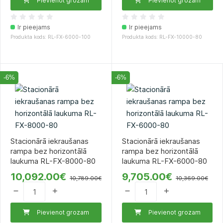
Pievienot grozam
Pievienot grozam
Ir pieejams
Ir pieejams
Produkta kods: RL-FX-6000-100
Produkta kods: RL-FX-10000-80
-6%
-6%
Stacionārā iekraušanas
Stacionārā iekraušanas
rampa bez horizontālā
rampa bez horizontālā
laukuma RL-FX-8000-80
laukuma RL-FX-6000-80
10,092.00€
9,705.00€
10,789.00€
10,369.00€
Pievienot grozam
Pievienot grozam