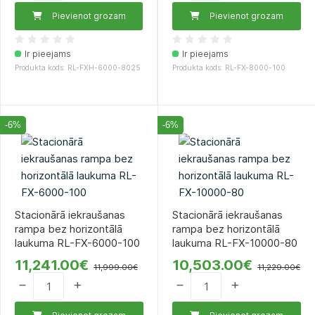
Pievienot grozam
Pievienot grozam
Ir pieejams
Ir pieejams
Produkta kods: RL-FXH-6000-8025
Produkta kods: RL-FX-8000-100
-6%
-6%
Stacionārā iekraušanas
Stacionārā iekraušanas
rampa bez horizontālā
rampa bez horizontālā
laukuma RL-FX-6000-100
laukuma RL-FX-10000-80
11,241.00€
10,503.00€
11,999.00€
11,229.00€