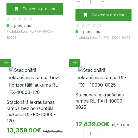
Pievienot grozam
Pievienot grozam
Ir pieejams
Ir pieejams
Produkta kods: RL-FXH-6000-
10025
Produkta kods: RL-FXH-8000-8025
-6%
-6%
Stacionārā iekraušanas
rampa RL-FXH-10000-
Stacionārā iekraušanas
8025
rampa bez horizontālā
laukuma RL-FX-10000-
120
12,839.00€
13,719.00€
13,359.00€
14,279.00€