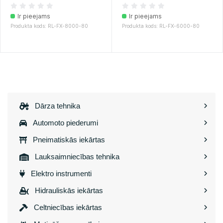
Ir pieejams
Ir pieejams
Produkta kods: RL-FX-8000-80
Produkta kods: RL-FX-6000-80
Dārza tehnika
Automoto piederumi
Pneimatiskās iekārtas
Lauksaimniecības tehnika
Elektro instrumenti
Hidrauliskās iekārtas
Celtniecības iekārtas