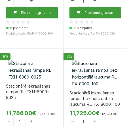
Pievienot grozam
Pievienot grozam
Ir pieejams
Ir pieejams
Produkta kods: RL-FX-10000-100
Produkta kods: RL-FX-6000-120
-6%
-6%
Stacionārā iekraušanas
rampa RL-FXH-6000-
Stacionārā iekraušanas
8025
rampa bez horizontālā
laukuma RL-FX-8000-100
11,786.00€
11,725.00€
12,599.00€
12,529.00€