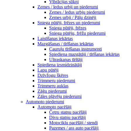
Vibrācijas sūkņi
Zemes / ledus urbji un piederumi
Zemes / ledus urbju piederumi
Zemes urbji / Pāļu dzinēji
Sniega pūtēji, frēzes un piederumi
Sniega pūtēji, frēzes
Sniega pūtēju, frēžu piederumi
Laistīšanas iekārtas
Mazgāšanas / tīrīšanas iekārtas
Cauruļu tīrīšanas instrumenti
Spiediena mazgātāji / tīrīšanas iekārtas
Ultraskaņas tīrītāji
Spiediena izsmidzinātāji
Lapu pūtēji
Dzīvžogu šķēres
Trimmeru piederumi
Trimmeru auklas
Zāģu piederumi
Zāles pļāvēju piederumi
Automoto piederumi
Automoto pacēlāji
Četru statņu pacēlāji
Divu statņu pacēlāji
Motociklu pacēlāji / stendi
Pazemes / ass auto pacēlāji