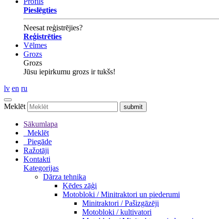
Profils
Pieslēgties
Neesat reģistrējies?
Reģistrēties
Vēlmes
Grozs
Grozs
Jūsu iepirkumu grozs ir tukšs!
lv
en
ru
Meklēt
Sākumlapa
Meklēt
Piegāde
Ražotāji
Kontakti
Kategorijas
Dārza tehnika
Ķēdes zāģi
Motobloki / Minitraktori un piederumi
Minitraktori / Pašizgāzēji
Motobloki / kultivatori