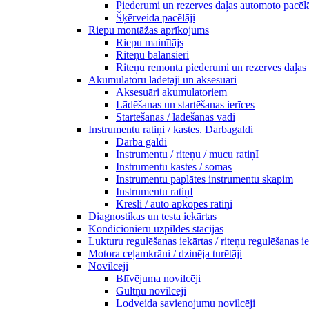
Piederumi un rezerves daļas automoto pacēl
Šķērveida pacēlāji
Riepu montāžas aprīkojums
Riepu mainītājs
Riteņu balansieri
Riteņu remonta piederumi un rezerves daļas
Akumulatoru lādētāji un aksesuāri
Aksesuāri akumulatoriem
Lādēšanas un startēšanas ierīces
Startēšanas / lādēšanas vadi
Instrumentu ratiņi / kastes. Darbagaldi
Darba galdi
Instrumentu / riteņu / mucu ratiņI
Instrumentu kastes / somas
Instrumentu paplātes instrumentu skapim
Instrumentu ratiņI
Krēsli / auto apkopes ratiņi
Diagnostikas un testa iekārtas
Kondicionieru uzpildes stacijas
Lukturu regulēšanas iekārtas / riteņu regulēšanas i
Motora ceļamkrāni / dzinēja turētāji
Novilcēji
Blīvējuma novilcēji
Gultņu novilcēji
Lodveida savienojumu novilcēji