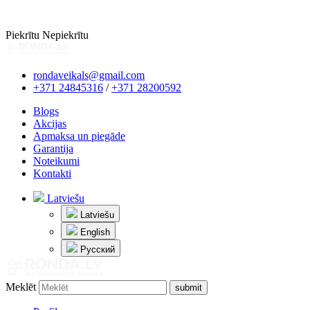
Piekrītu
Nepiekrītu
rondaveikals@gmail.com
+371 24845316
/
+371 28200592
Blogs
Akcijas
Apmaksa un piegāde
Garantija
Noteikumi
Kontakti
Latviešu
Latviešu
English
Русский
Meklēt