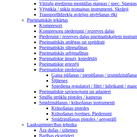
Virzuļu gredzenu montāžas stangas / spec. Stangas
Vējstikla / stikla nomaiņas instrumenti. Skrāpji
Transportlīdzekļa avārijas atvēršanas rīki
Pneimatiskās iekārtas
Kompresori
Kompresoru piederumi / rezerves daļas
Piederumi / rezerves daļas pneimatiskajiem instru
Pneimatiskās atslēgas un sprūdrati
Pneimatiskās slīpmašīnas
Pneimatiskās urbjmašīnas
Pneimatiskie āmuri, kniedētāji
Pneimatiskie griezēji
Pneimatiskie piederumi
Gaisa pūšanas / piepūšanas / izsmidzināšanas
Šļūtenes
Spiediena regulatori / filtri / lubrikanti / man
Pneimatiskie savienojumi un adapteri
Smilšu strūklu pistoles / kameras
Smidzināšanas / krāsošanas instrumenti
Krāsošanas pistoles
Krāsošanas tvertnes. Piederumi
Smidzināšanas pistoles / aerogrāfi
Lauksaimniecības tehnika
Āra dušas / izlietnes
Barības ekstrūderi