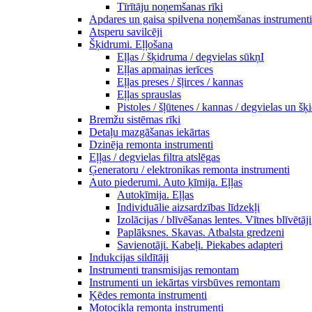
Tīrītāju noņemšanas rīki
Apdares un gaisa spilvena noņemšanas instrumenti
Atsperu savilcēji
Šķidrumi. Eļļošana
Eļļas / šķidruma / degvielas sūkņI
Eļļas apmaiņas ierīces
Eļļas preses / šļirces / kannas
Eļļas sprauslas
Pistoles / šļūtenes / kannas / degvielas un š
Bremžu sistēmas rīki
Detaļu mazgāšanas iekārtas
Dzinēja remonta instrumenti
Eļļas / degvielas filtra atslēgas
Ģeneratoru / elektronikas remonta instrumenti
Auto piederumi. Auto ķīmija. Eļļas
Autoķīmija. Eļļas
Individuālie aizsardzības līdzekļi
Izolācijas / blīvēšanas lentes. Vītnes blīvētāji
Paplāksnes. Skavas. Atbalsta gredzeni
Savienotāji. Kabeļi. Piekabes adapteri
Indukcijas sildītāji
Instrumenti transmisijas remontam
Instrumenti un iekārtas virsbūves remontam
Ķēdes remonta instrumenti
Motocikla remonta instrumenti