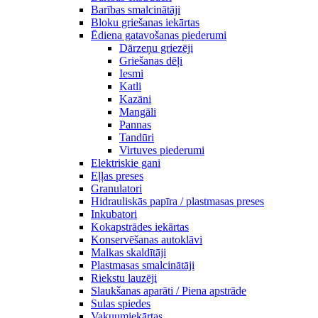
Barības smalcinātāji
Bloku griešanas iekārtas
Ēdiena gatavošanas piederumi
Dārzeņu griezēji
Griešanas dēļi
Iesmi
Katli
Kazāni
Mangāli
Pannas
Tandūri
Virtuves piederumi
Elektriskie gani
Eļļas preses
Granulatori
Hidrauliskās papīra / plastmasas preses
Inkubatori
Kokapstrādes iekārtas
Konservēšanas autoklāvi
Malkas skaldītāji
Plastmasas smalcinātāji
Riekstu lauzēji
Slaukšanas aparāti / Piena apstrāde
Sulas spiedes
Vakuumiekārtas