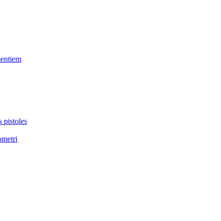
mentiem
 pistoles
ometri