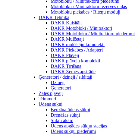
Motobloku / Minitraktoru piederumi
Motobloku / Minitraktoru rezerves daļas
Motobloku piekabes / Riteņu moduļi
DAKR Tehnika
DAKR Kaisītāji
DAKR Motobloki / Minitraktori
DAKR Motobloku / Minitraktoru piederumi
DAKR Mulčētāji
DAKR mulčētāju komplekti
DAKR Piekabes / Adapteri
DAKR Pļāvēji
DAKR pļāveju komplekti
DAKR Tīrīšana
DAKR Zemes apstrāde
Ģeneratori / dzinēji / sildītāji
Dzinēji
Ģeneratori
Zāles pļāvēji
Trimmeri
Ūdens sūkņi
Benzīna ūdens sūkņi
Drenāžas sūkņi
Sūkņi akām
Ūdens apgādes sūkņu stacijas
Ūdens sūkņu piederumi