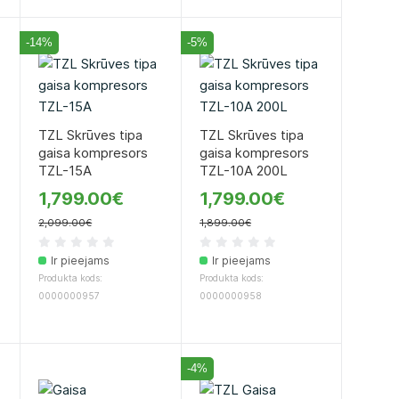
-14%
-5%
TZL Skrūves tipa
TZL Skrūves tipa
gaisa kompresors
gaisa kompresors
TZL-15A
TZL-10A 200L
1,799.00€
1,799.00€
2,099.00€
1,899.00€
Ir pieejams
Ir pieejams
Produkta kods:
Produkta kods:
0000000957
0000000958
-4%