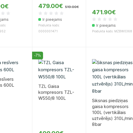
479.00€
00€
519.00€
471.90€
ejams
Ir pieejams
Ir pieejams
ods:
Produkta kods:
952
0000001471
Produkta kods: MZBW0368
-7%
esīvers
ls 600L
TZL Gaisa
kompresors TZL-
W550/8 100L
Siksnas piedziņas
gaisa kompresors
100L (vertikālais
uztvērējs) 310L/min
8bar