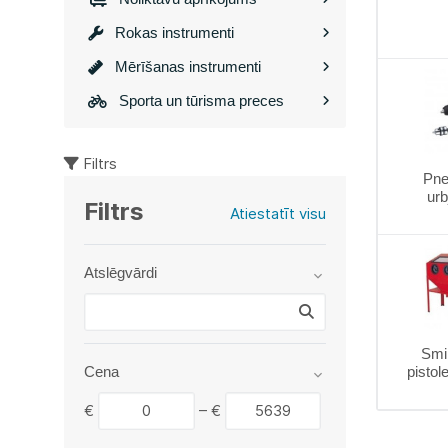
Rokas instrumenti
Mērīšanas instrumenti
Sporta un tūrisma preces
Filtrs
Pne
ur
Filtrs
Atiestatīt visu
Atslēgvārdi
Smil
Cena
pistol
€
–
€