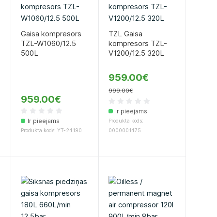
Gaisa kompresors
TZL Gaisa
TZL-W1060/12.5
kompresors TZL-
500L
V1200/12.5 320L
959.00€
999.00€
959.00€
Ir pieejams
Ir pieejams
Produkta kods:
Produkta kods: YT-24190
0000001475