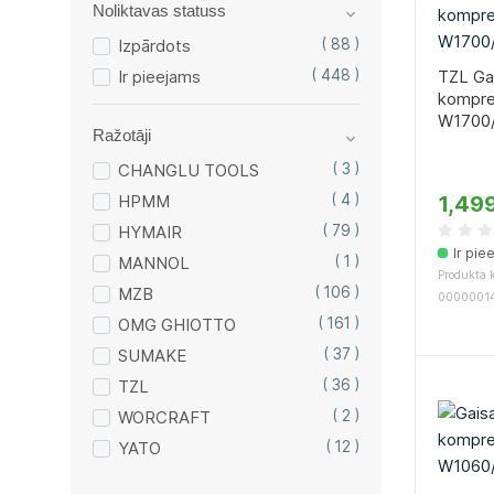
Noliktavas statuss
Izpārdots
( 88 )
Ir pieejams
( 448 )
TZL Ga
kompre
W1700/
Ražotāji
CHANGLU TOOLS
( 3 )
HPMM
( 4 )
1,49
HYMAIR
( 79 )
Ir pie
MANNOL
( 1 )
Produkta k
MZB
( 106 )
0000001
OMG GHIOTTO
( 161 )
SUMAKE
( 37 )
TZL
( 36 )
WORCRAFT
( 2 )
YATO
( 12 )