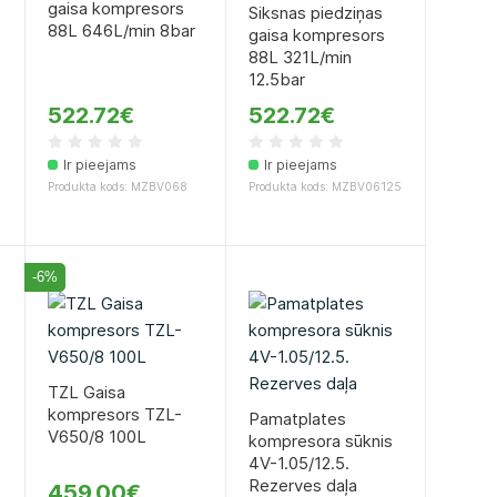
gaisa kompresors
Siksnas piedziņas
88L 646L/min 8bar
gaisa kompresors
88L 321L/min
12.5bar
522.72€
522.72€
Ir pieejams
Ir pieejams
Produkta kods: MZBV068
Produkta kods: MZBV06125
-6%
TZL Gaisa
kompresors TZL-
Pamatplates
V650/8 100L
kompresora sūknis
4V-1.05/12.5.
Rezerves daļa
459.00€