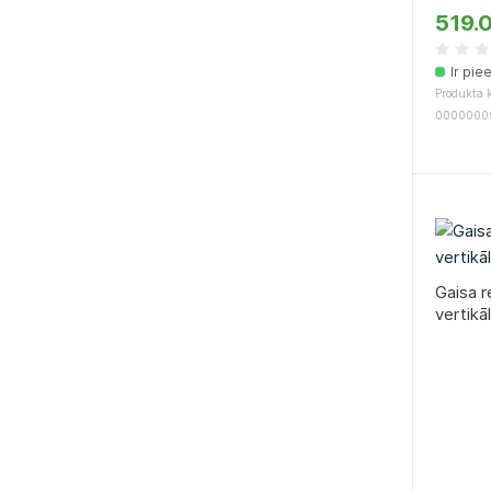
519.
Ir pie
Produkta k
0000000
Gaisa r
vertikā