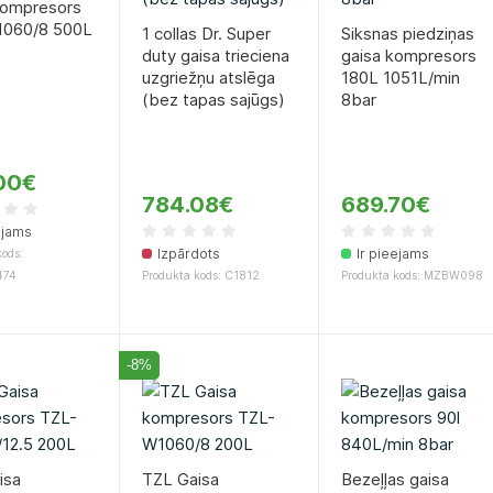
kompresors
060/8 500L
1 collas Dr. Super
Siksnas piedziņas
duty gaisa trieciena
gaisa kompresors
uzgriežņu atslēga
180L 1051L/min
(bez tapas sajūgs)
8bar
00€
784.08€
689.70€
ejams
Izpārdots
Ir pieejams
ods:
474
Produkta kods: C1812
Produkta kods: MZBW098
-8%
isa
TZL Gaisa
Bezeļļas gaisa