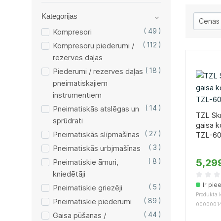
Kategorijas
Kompresori
( 49 )
Kompresoru piederumi /
( 112 )
rezerves daļas
Piederumi / rezerves daļas
( 18 )
pneimatiskajiem
instrumentiem
Pneimatiskās atslēgas un
( 14 )
TZL Skr
sprūdrati
gaisa 
Pneimatiskās slīpmašīnas
( 27 )
TZL-6
Pneimatiskās urbjmašīnas
( 3 )
5,29
Pneimatiskie āmuri,
( 8 )
kniedētāji
Ir pie
Pneimatiskie griezēji
( 5 )
Produkta k
Pneimatiskie piederumi
( 89 )
0000001
Gaisa pūšanas /
( 44 )