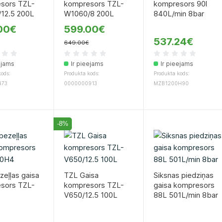
sors TZL-
kompresors TZL-
kompresors 90l
12.5 200L
W1060/8 200L
840L/min 8bar
00€
599.00€
537.24€
649.00€
ejams
Ir pieejams
Ir pieejams
ods:
Produkta kods:
Produkta kods:
473
0000000913
MZB1200H90
-8%
eļļas gaisa
TZL Gaisa
Siksnas piedziņas
sors TZL-
kompresors TZL-
gaisa kompresors
V650/12.5 100L
88L 501L/min 8bar