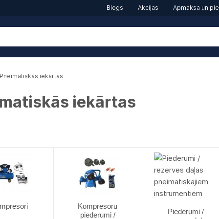
Blogs
Akcijas
Apmaksa un pi
Pneimatiskās iekārtas
matiskās iekārtas
mpresori
Kompresoru
Piederumi /
piederumi /