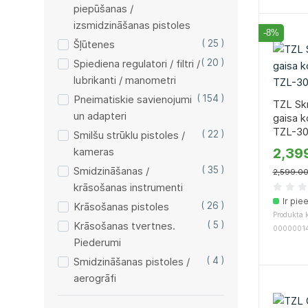
piepūšanas /
izsmidzināšanas pistoles
-8%
Šļūtenes
( 25 )
Spiediena regulatori / filtri /
( 20 )
lubrikanti / manometri
Pneimatiskie savienojumi
( 154 )
TZL Skr
un adapteri
gaisa 
TZL-3
Smilšu strūklu pistoles /
( 22 )
kameras
2,39
Smidzināšanas /
( 35 )
2,599.0
krāsošanas instrumenti
Ir pie
Krāsošanas pistoles
( 26 )
Produkta k
Krāsošanas tvertnes.
( 5 )
0000001
Piederumi
Smidzināšanas pistoles /
( 4 )
aerogrāfi