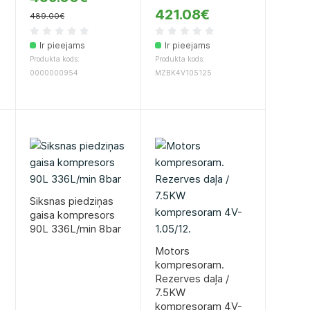
421.08€
489.00€
Ir pieejams
Ir pieejams
Produkta kods:
Produkta kods:
0000000954
MZBK4V105125
Siksnas piedziņas
gaisa kompresors
90L 336L/min 8bar
Motors
kompresoram.
Rezerves daļa /
7.5KW
kompresoram 4V-