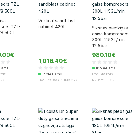
isa
Vertical sandblast
sors TZL-
cabinet 420L
Siksnas piedziņas
8 500L
gaisa kompresors
300L 1153L/min
12.5bar
9.00€
980.10€
1,016.40€
ejams
Ir pieejams
Ir pieejams
ods:
Produkta kods:
476
Produkta kods: XHSBC420
MZB4V105125