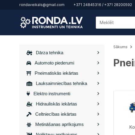
rondaveikals@gmail.com
+371 24845316
/
+371 28200592
Sākums
Dārza tehnika
Pnei
Automoto piederumi
Pneimatiskās iekārtas
Lauksaimniecības tehnika
Elektro instrumenti
Hidrauliskās iekārtas
Celtniecības iekārtas
Metināšanas aprīkojums
Ko
Noliktavu aprīkojums