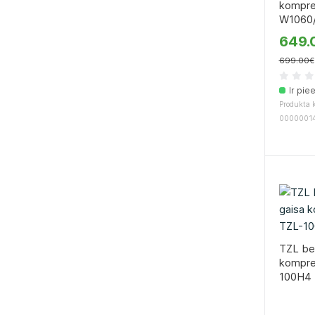
kompre
W1060/
649.
699.00€
Ir pie
Produkta k
0000001
TZL bez
kompre
100H4