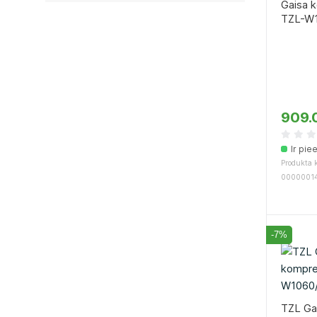
Gaisa 
TZL-W1
909.
Ir pie
Produkta k
0000001
-7%
TZL Ga