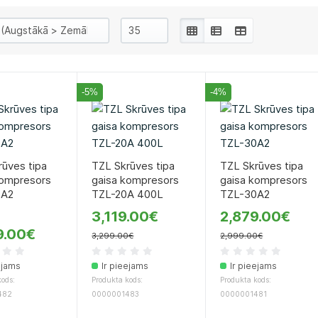
-5%
-4%
ūves tipa
TZL Skrūves tipa
TZL Skrūves tipa
kompresors
gaisa kompresors
gaisa kompresors
0A2
TZL-20A 400L
TZL-30A2
3,119.00€
2,879.00€
9.00€
3,299.00€
2,999.00€
ejams
Ir pieejams
Ir pieejams
ods:
Produkta kods:
Produkta kods:
482
0000001483
0000001481