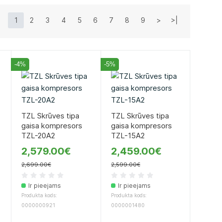
1
2
3
4
5
6
7
8
9
>
>|
-4%
-5%
TZL Skrūves tipa
TZL Skrūves tipa
gaisa kompresors
gaisa kompresors
TZL-20A2
TZL-15A2
2,579.00€
2,459.00€
2,699.00€
2,599.00€
Ir pieejams
Ir pieejams
Produkta kods:
Produkta kods:
0000000921
0000001480