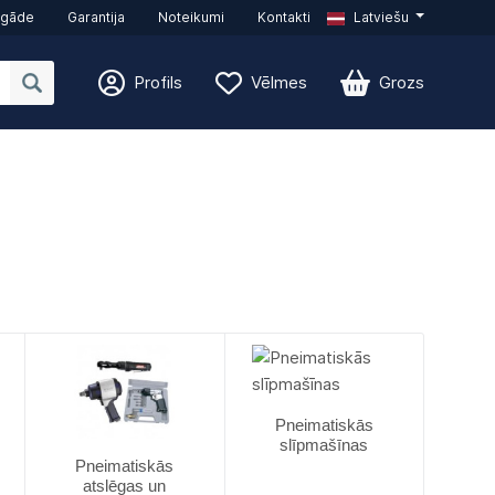
egāde
Garantija
Noteikumi
Kontakti
Latviešu
Profils
Vēlmes
Grozs
Pneimatiskās
slīpmašīnas
Pneimatiskās
atslēgas un