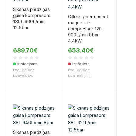
Siksnas piedziņas
gaisa kompresors
Oilless / permanent
180L 660L/min
magnet air
12.5bar
compressor 120l
900L/min 8bar
4.4kW
689.70€
653.40€
Ir pieejams
Izpārdots
Produkta kods:
Produkta kods:
MZBW09125
MZB1100H120
Siksnas piedziņas