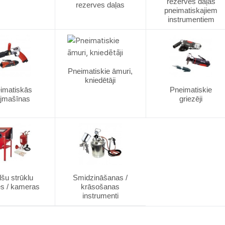
rezerves daļas
rezerves daļas
pneimatiskajiem
instrumentiem
Pneimatiskie āmuri,
kniedētāji
imatiskās
Pneimatiskie
bjmašīnas
griezēji
šu strūklu
Smidzināšanas /
es / kameras
krāsošanas
instrumenti