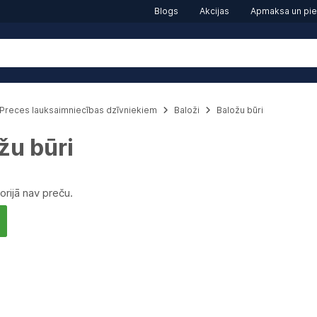
Blogs
Akcijas
Apmaksa un pi
Preces lauksaimniecības dzīvniekiem
Baloži
Baložu būri
žu būri
orijā nav preču.