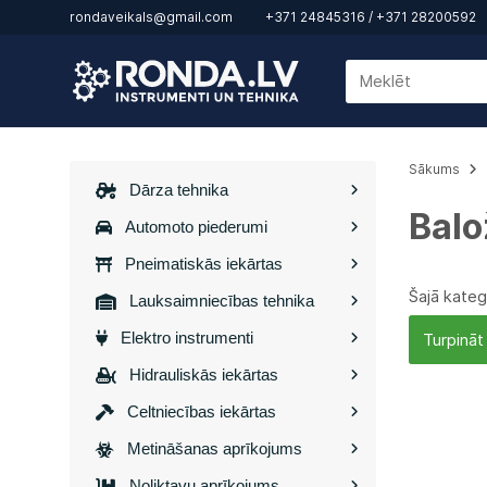
rondaveikals@gmail.com
+371 24845316
/
+371 28200592
Sākums
Dārza tehnika
Balo
Automoto piederumi
Pneimatiskās iekārtas
Šajā kateg
Lauksaimniecības tehnika
Elektro instrumenti
Turpināt
Hidrauliskās iekārtas
Celtniecības iekārtas
Metināšanas aprīkojums
Noliktavu aprīkojums