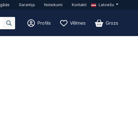
egāde
Garantija
Noteikumi
Kontakti
Latviešu
Profils
Vēlmes
Grozs